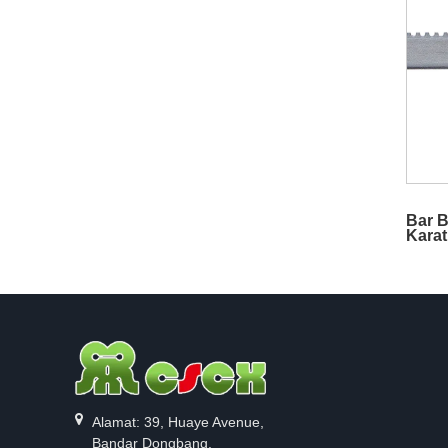
Bar B
Karat
Alamat: 39, Huaye Avenue,
Bandar Dongbang,