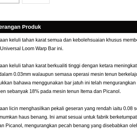
erangan Produk
an keluli tahan karat semua dan kebolehsuaian khusus membe
 Universal Loom Warp Bar ini.
an keluli tahan karat berkualiti tinggi dengan ketara meningk
dalam 0.03mm walaupun semasa operasi mesin tenun berkelajuan 
kkan bahawa menggunakan bar jatuh ini telah mengurangkan b
n sebanyak 18% pada mesin tenun Itema dan Picanol.
an licin menghasilkan pekali geseran yang rendah iaitu 0.08
umkan haus benang. Ini amat sesuai untuk fabrik berketumpata
an Picanol, mengurangkan pecah benang yang disebabkan ole