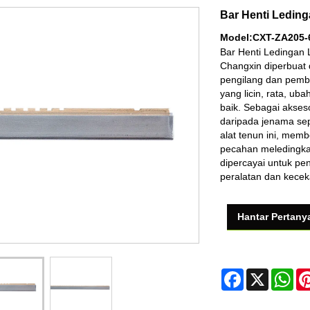
Bar Henti Ledin
Model:CXT-ZA205-
Bar Henti Ledingan 
Changxin diperbuat d
pengilang dan pembe
yang licin, rata, u
baik. Sebagai akses
daripada jenama sepe
alat tenun ini, mem
pecahan meledingka
dipercayai untuk pe
peralatan dan kece
Hantar Pertany
Facebook
X
Wh