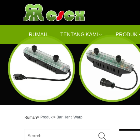
RUMAH
TENTANG KAMI
PRODUK
>
Produk
>
Bar Henti Warp
Rumah