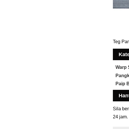
Teg Pan
Kate
Warp 
Pangk
Paip B
Han
Sila be
24 jam.