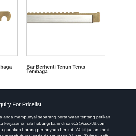
mbaga
Bar Berhenti Tenun Teras
Tembaga
quiry For Pricelist
ka anda mempunyai sebarang pertanyaan tentang petikan
au kerjasama, sila hubungi kami di sale12@cscx88.com
au gunakan borang pertanyaan berikut. Wakil jualan kami
an menghubungi anda dalam masa 24 jam. Terima kasih