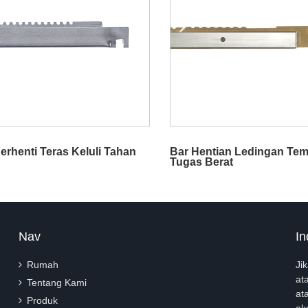
erhenti Teras Keluli Tahan
Bar Hentian Ledingan Te
Tugas Berat
Nav
In
Rumah
Ji
at
Tentang Kami
at
Produk
ak