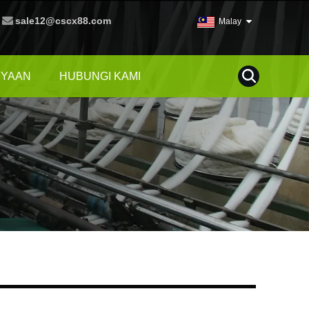
sale12@cscx88.com
Malay
NYAAN
HUBUNGI KAMI