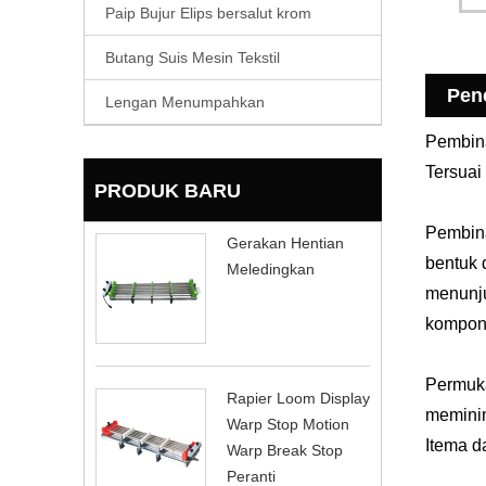
Paip Bujur Elips bersalut krom
Butang Suis Mesin Tekstil
Pen
Lengan Menumpahkan
Pembina
Tersuai
PRODUK BARU
Pembina
Gerakan Hentian
bentuk 
Meledingkan
menunju
kompone
Permuka
Rapier Loom Display
meminim
Warp Stop Motion
Itema d
Warp Break Stop
Peranti