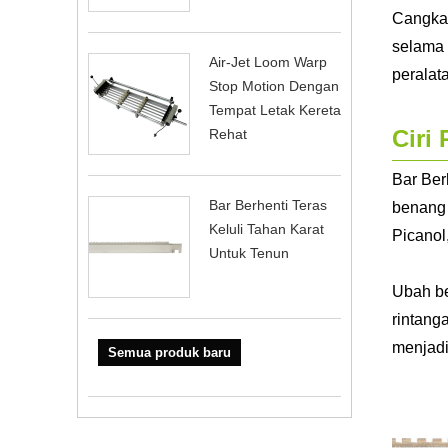
Cangkan
selama 
Air-Jet Loom Warp
peralat
Stop Motion Dengan
Tempat Letak Kereta
Ciri
Rehat
Bar Ber
Bar Berhenti Teras
benang 
Keluli Tahan Karat
Picanol
Untuk Tenun
Ubah be
rintang
menjadi
Semua produk baru