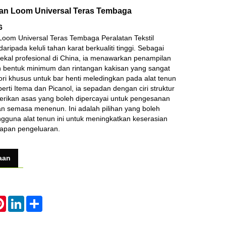
gan Loom Universal Teras Tembaga
6
Loom Universal Teras Tembaga Peralatan Tekstil
aripada keluli tahan karat berkualiti tinggi. Sebagai
kal profesional di China, ia menawarkan penampilan
bah bentuk minimum dan rintangan kakisan yang sangat
ori khusus untuk bar henti meledingkan pada alat tenun
rti Itema dan Picanol, ia sepadan dengan ciri struktur
berikan asas yang boleh dipercayai untuk pengesanan
n semasa menenun. Ini adalah pilihan yang boleh
ngguna alat tenun ini untuk meningkatkan keserasian
kapan pengeluaran.
aan
atsApp
Pinterest
LinkedIn
Share