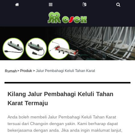
>
Produk
>
Jalur Pembahagi Keluli Tahan Karat
Rumah
Kilang Jalur Pembahagi Keluli Tahan
Karat Termaju
Anda boleh membeli Jalur Pembahagi Keluli Tahan Karat
tersuai dari Changxin dengan yakin. Kami berharap dapat
bekerjasama dengan anda. Jika anda ingin maklumat lanjut,