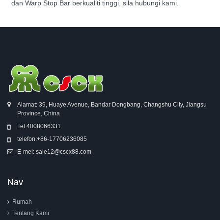
dan Warp Stop Bar berkualiti tinggi, sila hubungi kami.
Alamat: 39, Huaye Avenue, Bandar Dongbang, Changshu City, Jiangsu
Province, China
Tel:
4008066331
telefon:
+86-17706236085
E-mel:
sale12@cscx88.com
Nav
Rumah
Tentang Kami