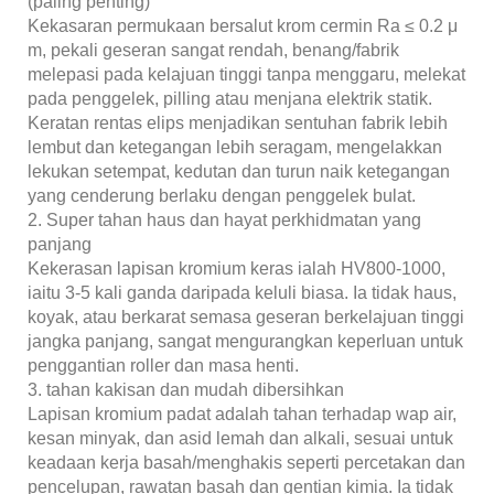
(paling penting)
Kekasaran permukaan bersalut krom cermin Ra ≤ 0.2 μ
m, pekali geseran sangat rendah, benang/fabrik
melepasi pada kelajuan tinggi tanpa menggaru, melekat
pada penggelek, pilling atau menjana elektrik statik.
Keratan rentas elips menjadikan sentuhan fabrik lebih
lembut dan ketegangan lebih seragam, mengelakkan
lekukan setempat, kedutan dan turun naik ketegangan
yang cenderung berlaku dengan penggelek bulat.
2. Super tahan haus dan hayat perkhidmatan yang
panjang
Kekerasan lapisan kromium keras ialah HV800-1000,
iaitu 3-5 kali ganda daripada keluli biasa. Ia tidak haus,
koyak, atau berkarat semasa geseran berkelajuan tinggi
jangka panjang, sangat mengurangkan keperluan untuk
penggantian roller dan masa henti.
3. tahan kakisan dan mudah dibersihkan
Lapisan kromium padat adalah tahan terhadap wap air,
kesan minyak, dan asid lemah dan alkali, sesuai untuk
keadaan kerja basah/menghakis seperti percetakan dan
pencelupan, rawatan basah dan gentian kimia. Ia tidak