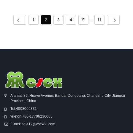
1
2
3
4
5
...
11
Alamat: 39, Huaye Avenue, Bandar Dongbang, Changshu City, Jiangsu
Province, China
Tel:
4008066331
telefon:
+86-17706236085
E-mel:
sale12@cscx88.com